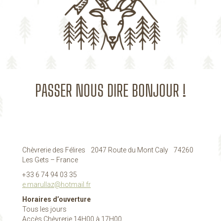
PASSER NOUS DIRE BONJOUR !
Chèvrerie des Félires 2047 Route du Mont Caly 74260
Les Gets – France
+33 6 74 94 03 35
e.marullaz@hotmail.fr
Horaires d’ouverture
Tous les jours
Accès Chèvrerie 14H00 à 17H00